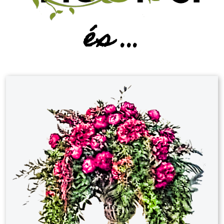
és ...